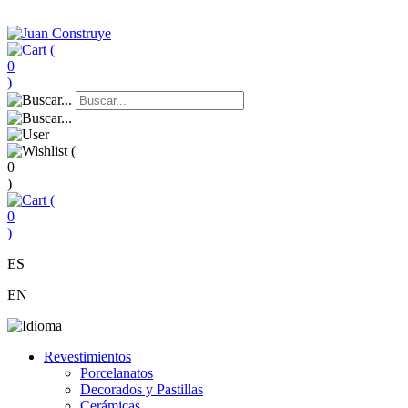
(
0
)
(
0
)
(
0
)
ES
EN
Revestimientos
Porcelanatos
Decorados y Pastillas
Cerámicas