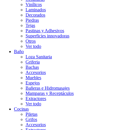
Vinílicos
Laminados
Decorados
Piedras
Tejas
Pastinas y Adhesivos
Superficies innovadoras
Otros
Ver todo
Baño
Loza Sanitaria
Griferia
Bachas
Accesorios
Muebles
Espejos
Bañeras e Hidromasajes
Mamparas y Receptáculos
Extractores
Ver todo
Cocinas
Piletas
Grifos
Accesorios
Extractores