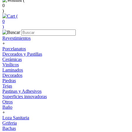
(
0
)
(
0
)
Revestimientos
+
Porcelanatos
Decorados y Pastillas
Cerámicas
Vinílicos
Laminados
Decorados
Piedras
Tejas
Pastinas y Adhesivos
Superficies innovadoras
Otros
Baño
+
Loza Sanitaria
Griferia
Bachas