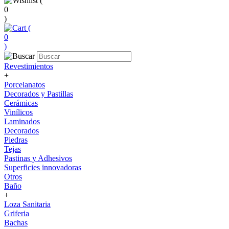
(
0
)
(
0
)
Revestimientos
+
Porcelanatos
Decorados y Pastillas
Cerámicas
Vinílicos
Laminados
Decorados
Piedras
Tejas
Pastinas y Adhesivos
Superficies innovadoras
Otros
Baño
+
Loza Sanitaria
Griferia
Bachas