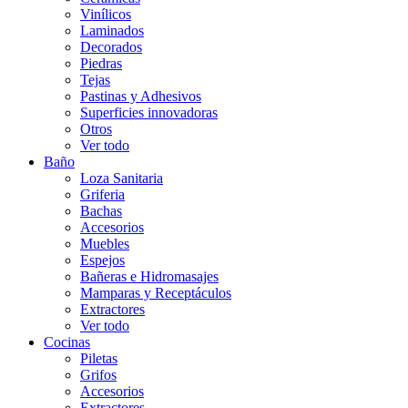
Vinílicos
Laminados
Decorados
Piedras
Tejas
Pastinas y Adhesivos
Superficies innovadoras
Otros
Ver todo
Baño
Loza Sanitaria
Griferia
Bachas
Accesorios
Muebles
Espejos
Bañeras e Hidromasajes
Mamparas y Receptáculos
Extractores
Ver todo
Cocinas
Piletas
Grifos
Accesorios
Extractores