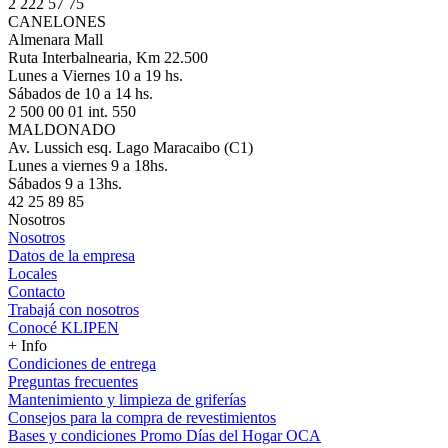
2 222 57 75
CANELONES
Almenara Mall
Ruta Interbalnearia, Km 22.500
Lunes a Viernes 10 a 19 hs.
Sábados de 10 a 14 hs.
2 500 00 01 int. 550
MALDONADO
Av. Lussich esq. Lago Maracaibo (C1)
Lunes a viernes 9 a 18hs.
Sábados 9 a 13hs.
42 25 89 85
Nosotros
Nosotros
Datos de la empresa
Locales
Contacto
Trabajá con nosotros
Conocé KLIPEN
+ Info
Condiciones de entrega
Preguntas frecuentes
Mantenimiento y limpieza de griferías
Consejos para la compra de revestimientos
Bases y condiciones Promo Días del Hogar OCA