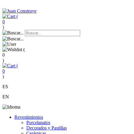
(
0
)
(
0
)
(
0
)
ES
EN
Revestimientos
Porcelanatos
Decorados y Pastillas
Cerámicas