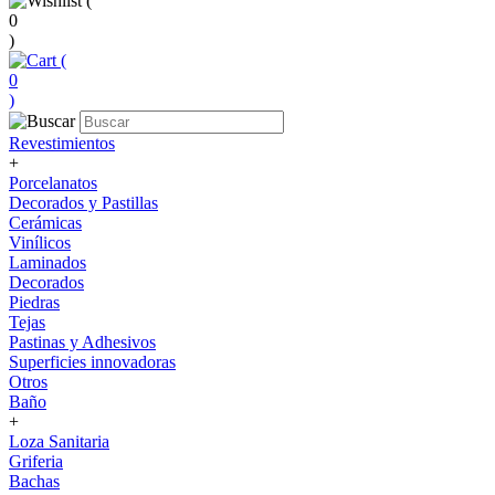
(
0
)
(
0
)
Revestimientos
+
Porcelanatos
Decorados y Pastillas
Cerámicas
Vinílicos
Laminados
Decorados
Piedras
Tejas
Pastinas y Adhesivos
Superficies innovadoras
Otros
Baño
+
Loza Sanitaria
Griferia
Bachas