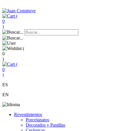
(
0
)
(
0
)
(
0
)
ES
EN
Revestimientos
Porcelanatos
Decorados y Pastillas
Cerámicas