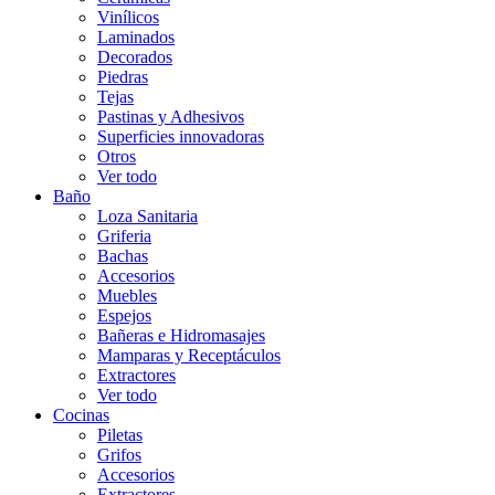
Vinílicos
Laminados
Decorados
Piedras
Tejas
Pastinas y Adhesivos
Superficies innovadoras
Otros
Ver todo
Baño
Loza Sanitaria
Griferia
Bachas
Accesorios
Muebles
Espejos
Bañeras e Hidromasajes
Mamparas y Receptáculos
Extractores
Ver todo
Cocinas
Piletas
Grifos
Accesorios
Extractores