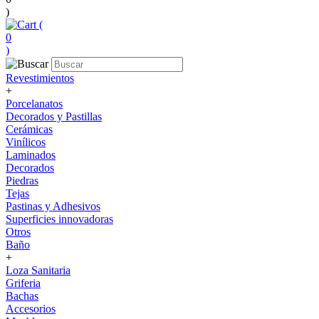
)
(
0
)
Revestimientos
+
Porcelanatos
Decorados y Pastillas
Cerámicas
Vinílicos
Laminados
Decorados
Piedras
Tejas
Pastinas y Adhesivos
Superficies innovadoras
Otros
Baño
+
Loza Sanitaria
Griferia
Bachas
Accesorios