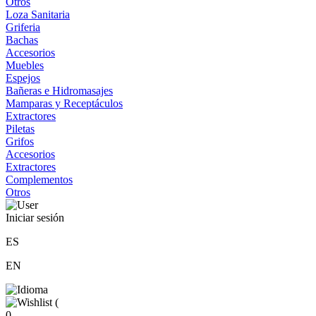
Otros
Loza Sanitaria
Griferia
Bachas
Accesorios
Muebles
Espejos
Bañeras e Hidromasajes
Mamparas y Receptáculos
Extractores
Piletas
Grifos
Accesorios
Extractores
Complementos
Otros
Iniciar sesión
ES
EN
(
0