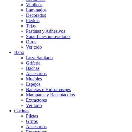
Vinílicos
Laminados
Decorados
Piedras
Tejas
Pastinas y Adhesivos
Superficies innovadoras
Otros
Ver todo
Baño
Loza Sanitaria
Griferia
Bachas
Accesorios
Muebles
Espejos
Bañeras e Hidromasajes
Mamparas y Receptáculos
Extractores
Ver todo
Cocinas
Piletas
Grifos
Accesorios
Extractores