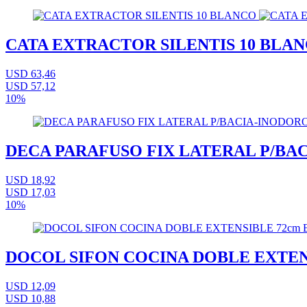
CATA EXTRACTOR SILENTIS 10 BLA
USD 63,46
USD 57,12
10%
DECA PARAFUSO FIX LATERAL P/BA
USD 18,92
USD 17,03
10%
DOCOL SIFON COCINA DOBLE EXTEN
USD 12,09
USD 10,88