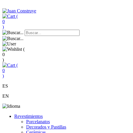
(
0
)
(
0
)
(
0
)
ES
EN
Revestimientos
Porcelanatos
Decorados y Pastillas
Cerámicas