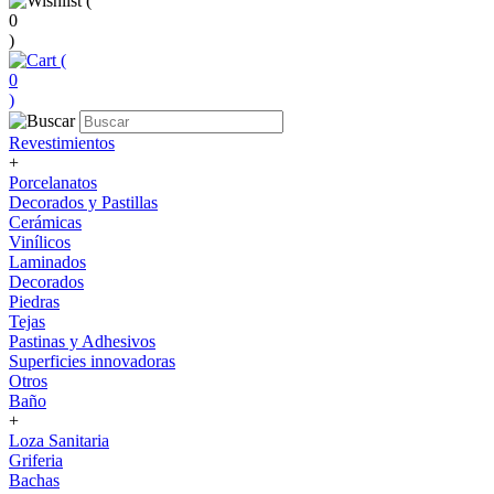
(
0
)
(
0
)
Revestimientos
+
Porcelanatos
Decorados y Pastillas
Cerámicas
Vinílicos
Laminados
Decorados
Piedras
Tejas
Pastinas y Adhesivos
Superficies innovadoras
Otros
Baño
+
Loza Sanitaria
Griferia
Bachas