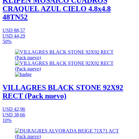
KLIPEN MOSAICO CUADROS
CRAQUEL AZUL CIELO 4.8x4.8
48TN52
USD 88,57
USD 44,29
50%
VILLAGRES BLACK STONE 92X92
RECT (Pack nuevo)
USD 42,96
USD 38,66
10%