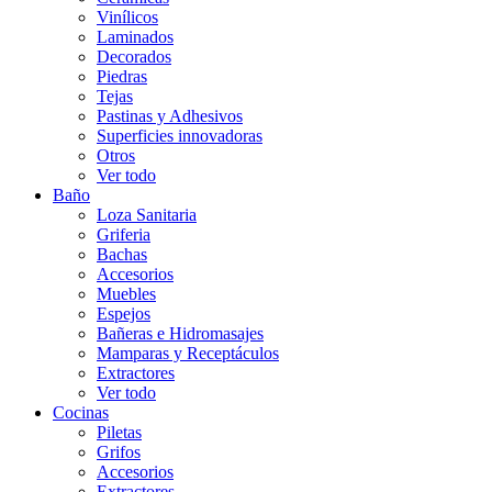
Vinílicos
Laminados
Decorados
Piedras
Tejas
Pastinas y Adhesivos
Superficies innovadoras
Otros
Ver todo
Baño
Loza Sanitaria
Griferia
Bachas
Accesorios
Muebles
Espejos
Bañeras e Hidromasajes
Mamparas y Receptáculos
Extractores
Ver todo
Cocinas
Piletas
Grifos
Accesorios
Extractores