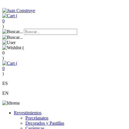
(
0
)
(
0
)
(
0
)
ES
EN
Revestimientos
Porcelanatos
Decorados y Pastillas
Cerámicas