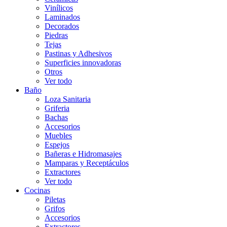
Vinílicos
Laminados
Decorados
Piedras
Tejas
Pastinas y Adhesivos
Superficies innovadoras
Otros
Ver todo
Baño
Loza Sanitaria
Griferia
Bachas
Accesorios
Muebles
Espejos
Bañeras e Hidromasajes
Mamparas y Receptáculos
Extractores
Ver todo
Cocinas
Piletas
Grifos
Accesorios
Extractores