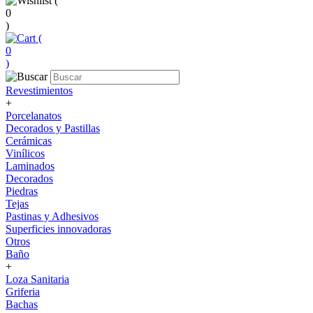
(
0
)
(
0
)
Revestimientos
+
Porcelanatos
Decorados y Pastillas
Cerámicas
Vinílicos
Laminados
Decorados
Piedras
Tejas
Pastinas y Adhesivos
Superficies innovadoras
Otros
Baño
+
Loza Sanitaria
Griferia
Bachas