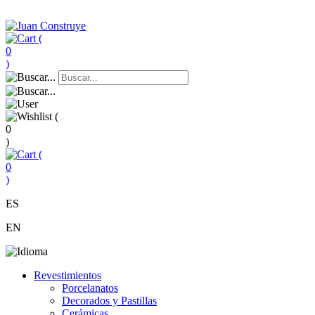
(
0
)
(
0
)
(
0
)
ES
EN
Revestimientos
Porcelanatos
Decorados y Pastillas
Cerámicas